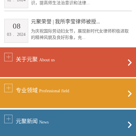
识，提高师生法治意识和法律...
元聚荣誉 | 我所李莹律师被授...
08
为庆祝国际劳动妇女节，展现新时代女律师积极进取
03
.
2024
的精神风貌及良好形象，充...
关于元聚
About us
专业领域
Professional field
元聚新闻
News