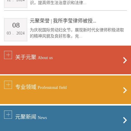
识，提高师生法治意识和法律...
元聚荣誉 | 我所李莹律师被授...
08
为庆祝国际劳动妇女节，展现新时代女律师积极进取
03
.
2024
的精神风貌及良好形象，充...
关于元聚
About us
专业领域
Professional field
元聚新闻
News