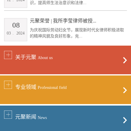
识，提高师生法治意识和法律...
元聚荣誉 | 我所李莹律师被授...
08
为庆祝国际劳动妇女节，展现新时代女律师积极进取
03
.
2024
的精神风貌及良好形象，充...
关于元聚
About us
专业领域
Professional field
元聚新闻
News