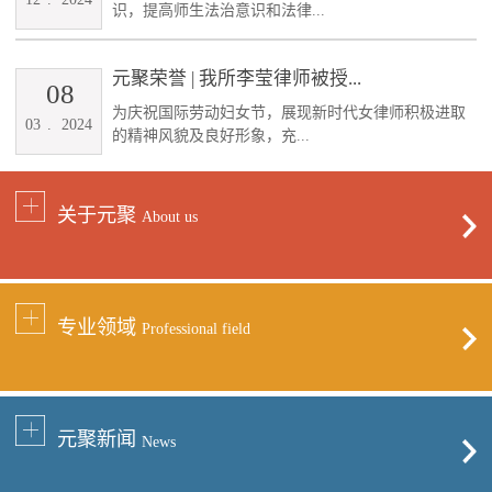
识，提高师生法治意识和法律...
元聚荣誉 | 我所李莹律师被授...
08
为庆祝国际劳动妇女节，展现新时代女律师积极进取
03
.
2024
的精神风貌及良好形象，充...
关于元聚
About us
专业领域
Professional field
元聚新闻
News