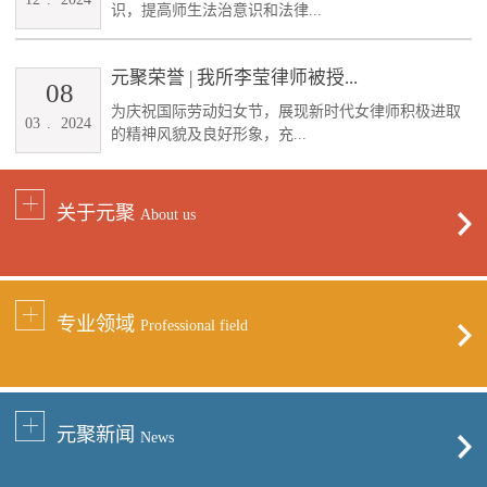
识，提高师生法治意识和法律...
元聚荣誉 | 我所李莹律师被授...
08
为庆祝国际劳动妇女节，展现新时代女律师积极进取
03
.
2024
的精神风貌及良好形象，充...
关于元聚
About us
专业领域
Professional field
元聚新闻
News