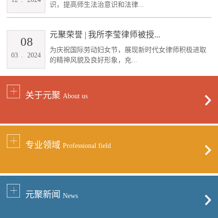
识，提高师生法治意识和法律...
元聚荣誉 | 我所李莹律师被授...
08
为庆祝国际劳动妇女节，展现新时代女律师积极进取
03
.
2024
的精神风貌及良好形象，充...
关于元聚
About us
专业领域
Professional field
元聚新闻
News