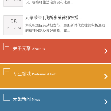
识，提高师生法治意识和法律...
元聚荣誉 | 我所李莹律师被授...
08
为庆祝国际劳动妇女节，展现新时代女律师积极进取
03
.
2024
的精神风貌及良好形象，充...
关于元聚
About us
专业领域
Professional field
元聚新闻
News