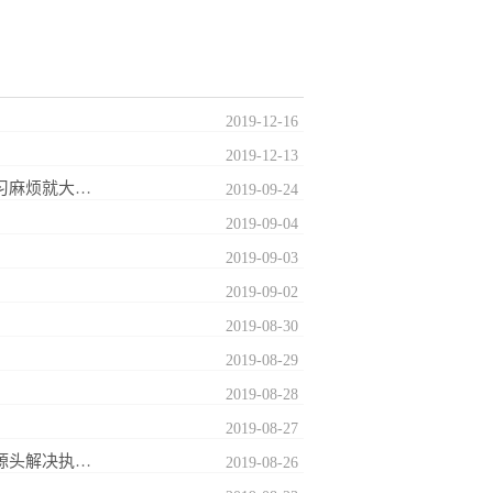
2019
-
12
-
16
2019
-
12
-
13
营业执照大改！2019年起，经营范围不能随便填写了！变化太大，不学习麻烦就大了！
2019
-
09
-
24
2019
-
09
-
04
2019
-
09
-
03
2019
-
09
-
02
2019
-
08
-
30
2019
-
08
-
29
2019
-
08
-
28
2019
-
08
-
27
中央突发1号文件:不得随意变更公司法定代表人和高管!加大执行力度从源头解决执行难|【中法委发[2019]1号】
2019
-
08
-
26