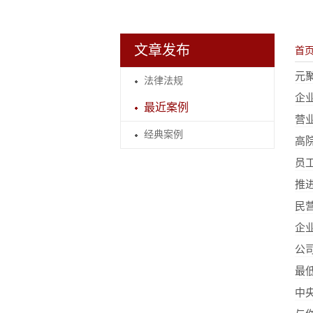
文章发布
首
元
法律法规
企
最近案例
经典案例
高
员
推
民
企
公
最低