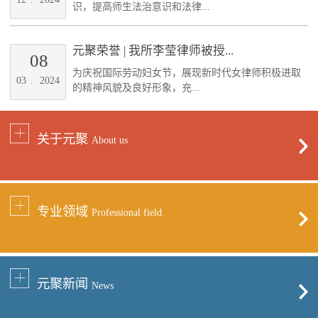
识，提高师生法治意识和法律...
元聚荣誉 | 我所李莹律师被授...
08
为庆祝国际劳动妇女节，展现新时代女律师积极进取
03
.
2024
的精神风貌及良好形象，充...
关于元聚
About us
专业领域
Professional field
元聚新闻
News