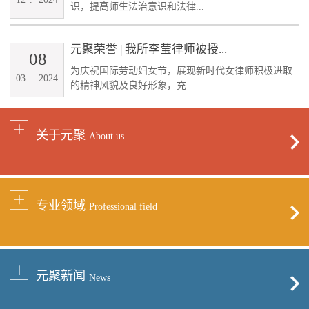
识，提高师生法治意识和法律...
元聚荣誉 | 我所李莹律师被授...
08
为庆祝国际劳动妇女节，展现新时代女律师积极进取
03
.
2024
的精神风貌及良好形象，充...
关于元聚
About us
专业领域
Professional field
元聚新闻
News