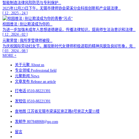
智能制造法律风险防范与专利保护...
2025年12月23日下午，无锡市律师协会梁溪分会科技创新和产业链法律...
[
12
.
2025
-
24
]
校园普法 | 别让欺凌成为你的...
为进一步加强未成年人思想道德建设，传播法律知识，提高师生法治意识和法律...
[
12
.
2024
-
02
]
元聚荣誉 | 我所李莹律师被授...
为庆祝国际劳动妇女节，展现新时代女律师积极进取的精神风貌及良好形象，充...
[
03
.
2024
-
08
]
MORE +
关于元聚
About us
专业领域
Professional field
元聚新闻
News
文章发布
Release an article
打电话
0510-88221391
发短信
0510-88221391
查地图
江苏省无锡市梁溪区崇正路8号崇正大厦11楼
发邮件
807848068@qq.com
留言