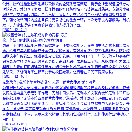
设计、履约过程监控到逾期账款催收的全链条管理策略，提示企业重视证据保存与
时效管理，并分享了多项可操作性强的坏账防控技巧与法律应对路径。专题分享会
现场学习交流氛围浓厚，与会人员一致认为，在经济与产业格局深度调整的背景
下，强化法律风险内控企业保持竞争韧性的重要一环，本次分享会内容聚焦、时机
及时，为企业提供了宝贵的经验与能力提升的平台。
[
2025
-
12
-
24
]
校园普法 | 别让欺凌成为你的青春“污点”
为进一步加强未成年人思想道德建设，传播法律知识，提高师生法治意识和法律素
质，给未成年人的健康成长营造良好的环境，有效地预防和减少违法犯罪，防范校
园欺凌事件的发生，促进学生身心健康发展。11月29日下午，江苏元聚律师事务所
的陈贞珍律师以普法志愿者的身份，来到无锡市太湖技工学校，从欺凌的行为表现
和该行为要面临的法律责任出发，结合全国各地的真实发生的校园欺凌事件以及惩
处结果，告诉所有学生都不要参与校园欺凌，让青春在阳光下健康成长。
[
2024
-
12
-
02
]
元聚荣誉 | 我所李莹律师被授予“无锡市优秀女律师”荣誉称号
为庆祝国际劳动妇女节，展现新时代女律师积极进取的精神风貌及良好形象，充分
发挥先进典型的示范引领作用，无锡市司法局、无锡市妇女联合会和无锡市律师协
会组织开展了无锡市第四届优秀女律师评选活动，并于2024年3月8日召开了第四届
无锡市优秀女律师表彰座谈会，元聚律所合伙人李莹律师应邀参与表彰座谈会，并
在会上被授予“第四届无锡市优秀女律师”荣誉称号。本次表彰是对李莹律师工作的
肯定和鼓励，李律师表示未来也将会与其他同仁砥砺前行，发挥律师行业“半边天”
的作用。
[
2024
-
03
-
08
]