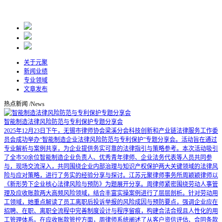
关于元聚
新闻业绩
专业领域
文章发布
热点新闻
/News
智能制造法律风险防范与专利保护专题分享会
2025年12月23日下午，无锡市律师协会梁溪分会科技创新和产业链法律服务工作委
员会成功举办“智能制造企业法律风险防范与专利保护”专题分享会。活动旨在通过
专业解析与案例共享，为企业提供务实可靠的法律指引与策略参考。本次活动吸引
了全市50余位智能制造企业负责人、优秀青年律师、企业法务代表等人员共同参
与，现场交流深入，共同围绕企业内部治理与知识产权保护两大关键领域的法律风
险与应对策略，进行了务实的经验分享与探讨。江苏元聚律师事务所周颖颖律师以
《新形势下企业核心法律风险与预防》为题展开分享。周律师紧密围绕劳动人事管
理及应收账款两大高频风险领域，结合丰富实操案例进行了层层剖析。针对劳动用
工领域，她重点解读了员工离职后投诉举报的风险成因与预防要点，强调企业应在
招聘、在职、离职全流程中完善制度设计与程序留痕，构建合法合规且人性化的用
工管理体系。在应收账款管控方面，周律师系统阐述了从客户资信评估、合同条款