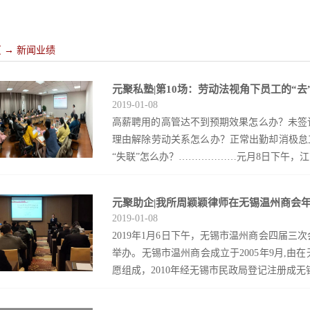
页
→
新闻业绩
元聚私塾|第10场：劳动法视角下员工的“去”
2019
-
01
-
08
高薪聘用的高管达不到预期效果怎么办？未签
理由解除劳动关系怎么办？正常出勤却消极怠
“失联”怎么办？………………元月8日下午，江苏
元聚助企|我所周颖颖律师在无锡温州商会
师事务所举办劳动用工管理专题讲座之“劳动法视
2019
-
01
-
08
好地“进”、顺利地“走”，进一步提高企业
2019年1月6日下午，无锡市温州商会四届三
力。讲座由元聚律所无锡劳动用工小组负责
举办。无锡市温州商会成立于2005年9月,
理、几种特殊用工情形三大方面来分享解决劳动
愿组成，2010年经无锡市民政局登记注册成无锡
偿的情形和具体金额进行答疑解惑。参加本次
赵律师结合具体案例分析，图文并茂、深入浅