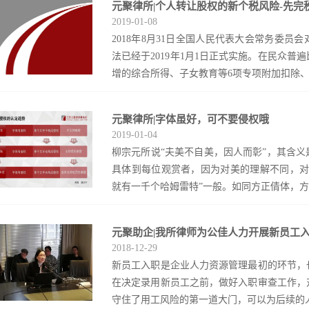
元聚律所|个人转让股权的新个税风险-先完
资格的异地商会组织。十多年来，商会始终坚
2019
-
01
-
08
会”的办会方针，坚持“为会员服务、为政府服
2018年8月31日全国人民代表大会常务委
形象。十多年来商会妥善处理解决各类矛盾纠纷
法已经于2019年1月1日正式实施。在民众
万元；积极开展银企对接活动，融资金额达20
增的综合所得、子女教育等6项专项附加扣除、汇
规模超5000人次，充分发挥了商会搭平台、
师受邀参加此次无锡温州商会年会活动，并在
的可持续发展》。温州模式是中国改革开放4
元聚律所|字体虽好，可不要侵权哦
之外，股权转让先完税后变更工商登记却很少
临着时代的挑战；在社会转型期，企业家急需建
2019
-
01
-
04
实务影响重大。根据新修正的《个人所得税法
企业内部合规与外部合规两大方面向与会企业
柳宗元所说“夫美不自美，因人而彰”，其含
机关应当根据不动产登记等相关信息核验应缴
大家认为此课程拓宽了思路、加深了认识，对
具体到每位观赏者，因为对美的理解不同，对
当查验与该不动产转让相关的个人所得税的完
提供了有益指导。
就有一千个哈姆雷特”一般。如同方正倩体，方正
主体登记机关应当查验与该股权交易相关的个
产先完税再变更产权登记的规定早已为公众所
置了前置程序——先完税后变更工商登记。早在20
元聚助企|我所律师为公佳人力开展新员工
为其“如少女般亭亭玉立”，飘柔则将之用在
税后工商的个人转让股权的程序规定，该文第
2018
-
12
-
29
个案例，都与这倩体有关。通过相似案例的不
并完成股权转让交易以后至企业变更股权登记
新员工入职是企业人力资源管理最初的环节，
变化。图为涉案字体（图片来源：方正字库字
或受让方，应到主管税务机关办理纳税（扣缴
在决定录用新员工之前，做好入职审查工作，
犯著作权纠纷案（北京市第一中级人民法院(2011
纳个人所得税完税凭证或免税、不征税证明
守住了用工风险的第一道大门，可以为后续的人事
月，方正公司发现宝洁公司在其产品上使用倩