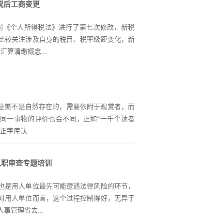
税后工商变更
持“服务立会、依法办会、发展强会、和谐兴
务、为社会服务”的办会宗旨，内强体制，外塑
员会对《个人所得税法》进行了第七次修改，新税
200余件；累计向各类慈善机构捐款8000多
普遍比较关注涉及自身的税目、税率级距变化，新
亿元；参加各类招商投资活动200余次，人员
算清缴概念...
架桥梁、当助手的职能作用。元聚律所周颖颖律
活动中进行了专题分享《新形势下：温州模式
0年的缩影，曾经取得了瞩目的成绩，现今也面
有人注意到，这点变化却对自然人转让股权的
立“规则思维”、增强“规范意识”。周律师从
》第十五条第二款“个人转让不动产的，税务
家进行了分享，得到了商会成员的充分肯定，
义是美不是自然存在的，需要依附于观赏者，而
的个人所得税，登记机构办理转移登记时，应
于强化公司合规经营，使企业获得可持续发展
同一事物的评价也会不同，正如“一千个读者
税凭证。个人转让股权办理变更登记的，市场
字库认...
人所得税的完税凭证”，前半段个人转让不动
熟知，而该款后半段实际上为个人转让股权设
09年国税函[2009]285号文中就确立了先完
入职审查专题培训
洗发露上，含义是秀发柔顺。今天我们讲到的两
一条“一、股权交易各方在签订股权转让协议
同判决，可以看到我国司法机关对字体态度的
之前，负有纳税义务或代扣代缴义务的转让方
也是用人单位最先可能遭遇法律风险的环节，
体授权页面）案例① 方正公司与宝洁公司侵
）申报，并持税务机关开具的股权转让所得缴
对用人单位而言，这个过程控制得好，无异于
)一中民终字第5969号）基本案情：2008年3
，到工商行政管理部门办理股权变更登记手
管理省去...
体“飘柔”字样，随即向其发送律师函并购买该