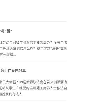
与“留”
订劳动合同被主张双倍工资怎么办？没有合法
工等辞退拿赔偿怎么办？员工突然“消失”或者
元聚律...
年会上作专题分享
角下员工的‘去’与‘留’”，帮助企业让员工更
人力管理水平，增强劳动用工风险的应对防范能
次会员大会暨2019迎新春联谊会在君来洲际酒店
人赵健律师分享。赵律师从入职管理、离职管
由在无锡从事生产经营的温州籍工商界人士依法自
用工过程中“棘手”问题的方法，并就补偿/赔
首家具有法人...
讲座的企业代表普遍反映课程内容针对性强，
出，实用性强，增强了做好劳资工作的信心。