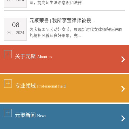
识，提高师生法治意识和法律...
元聚荣誉 | 我所李莹律师被授...
08
为庆祝国际劳动妇女节，展现新时代女律师积极进取
03
.
2024
的精神风貌及良好形象，充...
关于元聚
About us
专业领域
Professional field
元聚新闻
News