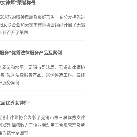
在应收账款管控方面，周律师系统阐述了从客
秀女律师”荣誉称号
锡市太湖技工学校，从欺凌的行为表现和该行
逾期账款催收的全链条管理策略，提示企业重
实发生的校园欺凌事件以及惩处结果，告诉所
性强的坏账防控技巧与法律应对路径。专题分
极进取的精神风貌及良好形象，充分发挥先进
健康成长。
为，在经济与产业格局深度调整的背景下，强
妇女联合会和无锡市律师协会组织开展了无锡
，本次分享会内容聚焦、时机及时，为企业提
日召开了第四...
法律服务”优秀法律服务产品及案例
伙人李莹律师应邀参与表彰座谈会，并在会上
。本次表彰是对李莹律师工作的肯定和鼓励，李
服务质量和水平，无锡市司法局、无锡市律师协
律师行业“半边天”的作用。
服务”优秀法律服务产品、案例评选工作。最终
服务案例...
三届优秀女律师”
、康倩的《新经济形势下合法有效优化企业用
《无锡某传感信息技术科技有限公司与某数据
无锡市律师协会表彰了无锡市第三届优秀女律
利权权属纠纷案》、周颖颖、于侗《谢某与魏
。陈贞珍律师致力于企业劳动用工合规管理及劳
》入选优秀法律服务案例。元聚律所专注于为
数十家国有...
问题之外，更多追求的是如何将法律（产品）