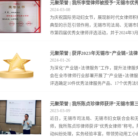
痕，构建合法合规且人性化的用工管理体系。
元聚荣誉 | 我所李莹律师被授予“无锡市优
所的陈贞珍律师以普法志愿者的身份，来到无
户资信评估、合同条款设计、履约过程监控到
2024
-
03
-
08
为要面临的法律责任出发，结合全国各地的真
视证据保存与时效管理，并分享了多项可操作
为庆祝国际劳动妇女节，展现新时代女律师积
有学生都不要参与校园欺凌，让青春在阳光下
享会现场学习交流氛围浓厚，与会人员一致认
典型的示范引领作用，无锡市司法局、无锡市
化法律风险内控企业保持竞争韧性的重要一环
市第四届优秀女律师评选活动，并于2024年3月8
供了宝贵的经验与能力提升的平台。
元聚荣誉 | 获评2023年无锡市“产业链+
届无锡市优秀女律师表彰座谈会，元聚律所合
2024
-
01
-
26
被授予“第四届无锡市优秀女律师”荣誉称号
为深化“产业链+法律服务”工作，提升法律
律师表示未来也将会与其他同仁砥砺前行，发挥
会在全市律师行业部署开展了“产业链+法律
评选确定10件优秀法律服务产品、17个优秀法律
元聚荣誉 | 我所陈贞珍律师获评“无锡市第
和4家优秀组织单位。我所周颖颖、陈贞珍
2023
-
03
-
09
工》入选优秀法律服务产品，周颖颖、陶君玉
近日，无锡市司法局、无锡市妇女联合会和
（无锡）有限公司、黄某、严某某、高某某专
师，我所陈贞珍律师获评“优秀女律师”称号
某、无锡某机械科技有限公司股权转让纠纷案
动纠纷处理，实务经验丰富，带领劳动用工小组为
企业提供法律服务，除了给企业解决法律纠纷