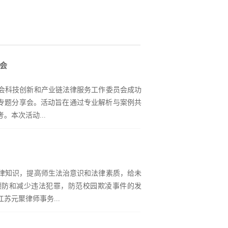
会
溪分会科技创新和产业链法律服务工作委员会成功
”专题分享会。活动旨在通过专业解析与案例共
本次活动...
秀青年律师、企业法务代表等人员共同参与，现
权保护两大关键领域的法律风险与应对策略，
律知识，提高师生法治意识和法律素质，给未
事务所周颖颖律师以《新形势下企业核心法律
预防和减少违法犯罪，防范校园欺凌事件的发
劳动人事管理及应收账款两大高频风险领域，
苏元聚律师事务...
用工领域，她重点解读了员工离职后投诉举报
、在职、离职全流程中完善制度设计与程序留