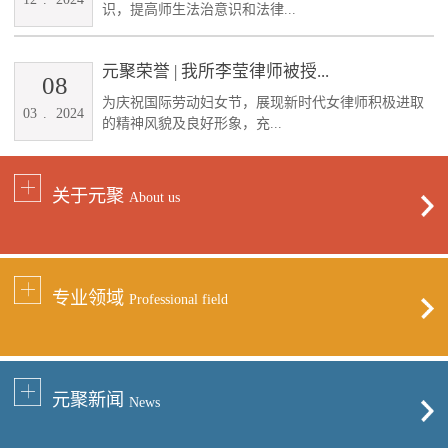
识，提高师生法治意识和法律...
元聚荣誉 | 我所李莹律师被授...
08
为庆祝国际劳动妇女节，展现新时代女律师积极进取
03
.
2024
的精神风貌及良好形象，充...
关于元聚
About us
专业领域
Professional field
元聚新闻
News