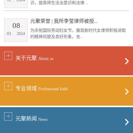
识，提高师生法治意识和法律...
元聚荣誉 | 我所李莹律师被授...
08
为庆祝国际劳动妇女节，展现新时代女律师积极进取
03
.
2024
的精神风貌及良好形象，充...
关于元聚
About us
专业领域
Professional field
元聚新闻
News