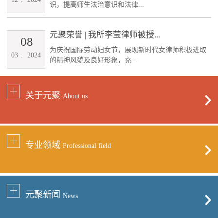
识，提高师生法治意识和法律...
元聚荣誉 | 我所李莹律师被授...
08
为庆祝国际劳动妇女节，展现新时代女律师积极进取
03
.
2024
的精神风貌及良好形象，充...
关于元聚
About us
专业领域
Professional field
元聚新闻
News