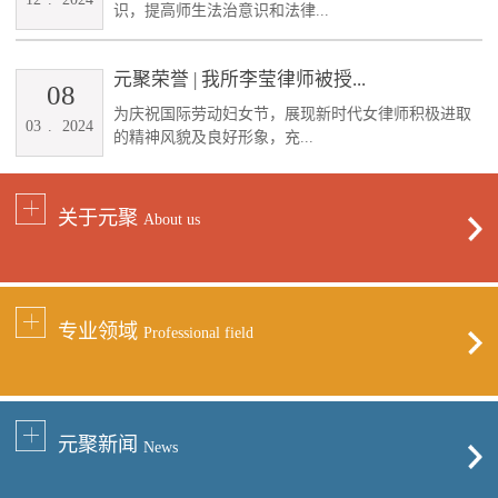
识，提高师生法治意识和法律...
元聚荣誉 | 我所李莹律师被授...
08
为庆祝国际劳动妇女节，展现新时代女律师积极进取
03
.
2024
的精神风貌及良好形象，充...
关于元聚
About us
专业领域
Professional field
元聚新闻
News