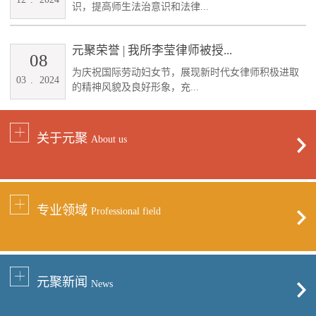
识，提高师生法治意识和法律...
元聚荣誉 | 我所李莹律师被授...
08
为庆祝国际劳动妇女节，展现新时代女律师积极进取
03
.
2024
的精神风貌及良好形象，充...
关于元聚
About us
专业领域
Professional field
元聚新闻
News