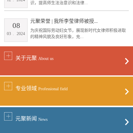
识，提高师生法治意识和法律...
元聚荣誉 | 我所李莹律师被授...
08
为庆祝国际劳动妇女节，展现新时代女律师积极进取
03
.
2024
的精神风貌及良好形象，充...
关于元聚
About us
专业领域
Professional field
元聚新闻
News