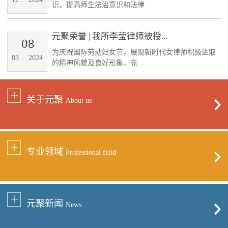
识，提高师生法治意识和法律...
元聚荣誉 | 我所李莹律师被授...
08
为庆祝国际劳动妇女节，展现新时代女律师积极进取
03
.
2024
的精神风貌及良好形象，充...
关于元聚
About us
专业领域
Professional field
元聚新闻
News