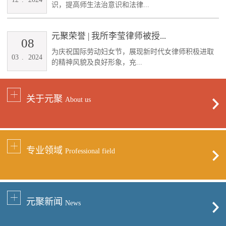
识，提高师生法治意识和法律...
元聚荣誉 | 我所李莹律师被授...
08
为庆祝国际劳动妇女节，展现新时代女律师积极进取
03
.
2024
的精神风貌及良好形象，充...
关于元聚
About us
专业领域
Professional field
元聚新闻
News