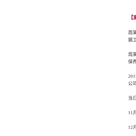
【
周
据
周
保
2
公
当
1
1