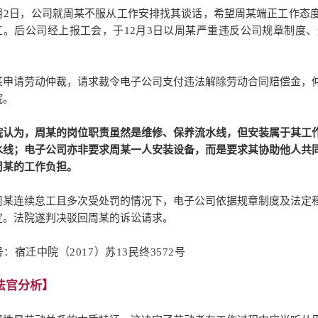
2月2日，公司就周某不服从工作安排找其谈话，希望周某端正工作态
工。
后公司经上报工会，于12月3日以周某严重违反公司规章制度
。
某申请劳动仲裁，请求裁令电子公司支付违法解除劳动合同赔偿金，
院。
院认为，周某的岗位职责虽然是维修、保养流水线，但安装属于其工
水线；
电子公司亦非要求周某一人安装设备，而是要求其协助他人共
周某的工作负担。
周某连续怠工且多次受处罚的情况下，电子公司依据规章制度及法定
定。
法院遂判决驳回周某的诉讼请求。
：宿迁中院（2017）苏13民终3572号
法官分析】