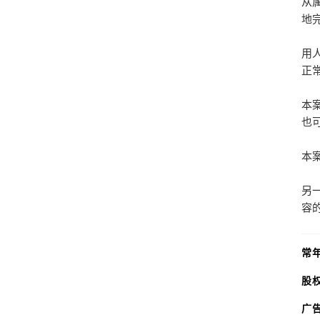
从
地
用
正
本
也
本
另
容
常
股
广告