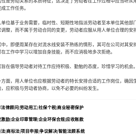
属性是劳动关系的本质特征，这决定了劳动者在工作过程中应当听从
完成工作任务。
人单位基于业务需要，临时性、短期性地指派劳动者至本单位其他部
常调整，而不属于劳动合同的变更，劳动者应服从用人单位合理的安
案中，即便周某存在对流水线安装不熟练的情形，其可在公司对其安
可在工作中学习以增加自身技能，而不应消极地多次拒绝。
案旨在倡导劳动者对待工作应持积极、勤勉的态度，珍惜学习的机会
一方面，用人单位也应根据劳动者的特长安排合适的工作岗位，确因
的，应积极与劳动者协商，以免不必要的纠纷发生。
年法律顾问|劳动用工|社保个税|商业秘密保护
权激励|企业印章管理|企业环保合规|应收账款
法|商标法|项目申报|争议解决
|
智能法顾系统