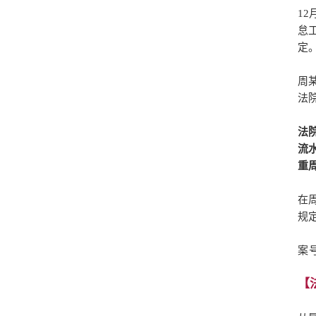
1
怠
定
周
法
法
流
重
在
规
案号
【