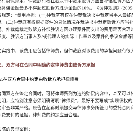
都有类似规定，仲裁庭有权在裁决书中裁定败诉方应当补偿胜诉方因
但补偿金额最多不得超过胜诉方胜诉金额的10%。《贸仲规则》(2005
条规定：“费用承担：(一)仲裁庭有权在仲裁裁决书中裁定当事人最
用。(二)仲裁庭有权根据案件的具体情况在裁决书中裁定败诉方应当
用。仲裁庭裁定败诉方补偿胜诉方因办理案件而支出的费用是否合理
程度、胜诉方当事人及/或代理人的实际工作量以及案件的争议金额等
在实践中，该费用应包括律师费，但仲裁庭对该费用的承担问题有很
三、双方可在合同中明确约定律师费由败诉方承担
12.在双方合同中约定由败诉方承担律师费
合同双方在签定合同时，可将律师费列为违约赔偿内容中，甚至可以
列明，应特别注意必须明确写明“律师费”，最好不要写成“实现债权
的审查非常严格。原告在起诉时须提交与律师事务所签订的委托合同
师费支付的证据，律师费的约定应当合理。
法院的典型案例：