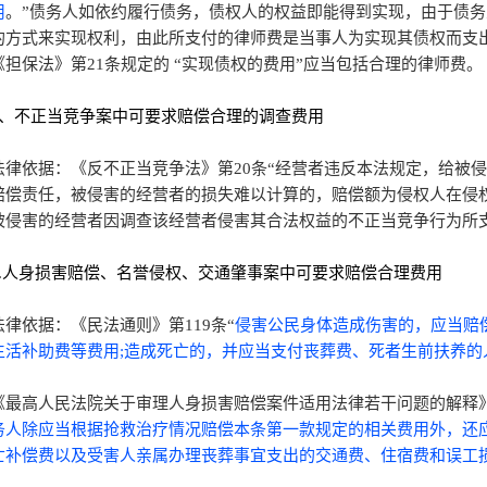
用
。”债务人如依约履行债务，债权人的权益即能得到实现，由于债
的方式来实现权利，由此所支付的律师费是当事人为实现其债权而支
《担保法》第21条规定的 “实现债权的费用”应当包括合理的律师费。
8、不正当竞争案中可要求赔偿合理的调查费用
法律依据：《反不正当竞争法》第20条“经营者违反本法规定，给被
赔偿责任，被侵害的经营者的损失难以计算的，赔偿额为侵权人在侵权
被侵害的经营者因调查该经营者侵害其合法权益的不正当竞争行为所
9.人身损害赔偿、名誉侵权、交通肇事案中可要求赔偿合理费用
法律依据：《民法通则》第119条“
侵害公民身体造成伤害的，应当赔
生活补助费等费用;造成死亡的，并应当支付丧葬费、死者生前扶养的
《最高人民法院关于审理人身损害赔偿案件适用法律若干问题的解释》第
务人除应当根据抢救治疗情况赔偿本条第一款规定的相关费用外，还
亡补偿费以及受害人亲属办理丧葬事宜支出的交通费、住宿费和误工