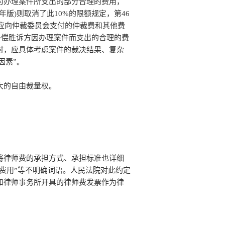
为办理案件所支出的部分合理的费用，
年版)则取消了此10%的限额规定，第46
终应向仲裁委员会支付的仲裁费和其他费
补偿胜诉方因办理案件而支出的合理的费
时，应具体考虑案件的裁决结果、复杂
因素”。
大的自由裁量权。
将律师费的承担方式、承担标准也详细
的费用”等不明确词语。人民法院对此约定
和律师事务所开具的律师费发票作为律