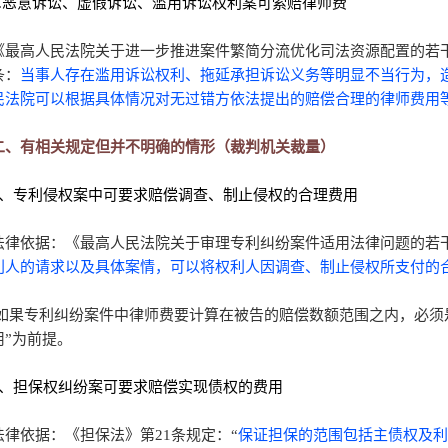
5.恶意诉讼、虚假诉讼、滥用诉讼权利案可索赔律师费
《最高人民法院关于进一步推进案件繁简分流优化司法资源配置的若干意见
条：
当事人存在滥用诉讼权利、拖延承担诉讼义务等明显不当行为，
民法院可以根据具体情况对无过错方依法提出的赔偿合理的律师费用
二、有相关规定但并不明确的情形（裁判机关裁量）
6、专利侵权案中可要求赔偿调查、制止侵权的合理费用
法律依据：《最高人民法院关于审理专利纠纷案件适用法律问题的若
利人的请求以及具体案情，可以将权利人因调查、制止侵权所支付的
如果专利纠纷案件中律师费要计算在被告的赔偿数额范围之内，必须
用”为前提。
7、担保权纠纷案可要求赔偿实现债权的费用
法律依据：《担保法》第21条规定：“
保证担保的范围包括主债权及利