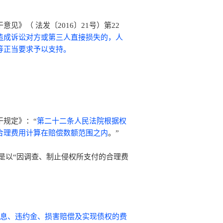
》（ 法发〔2016〕21号）第22
造成诉讼对方或第三人直接损失的，人
等正当要求予以支持。
干规定》：“
第二十二条人民法院根据权
合理费用计算在赔偿数额范围之内
。”
是以“因调查、制止侵权所支付的合理费
息、违约金、损害赔偿及实现债权的费