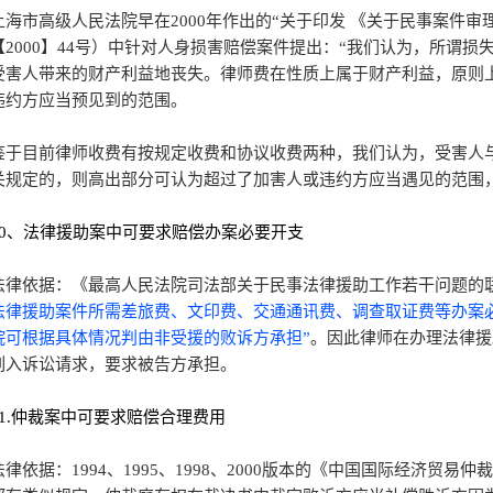
上海市高级人民法院早在2000年作出的“关于印发 《关于民事案件
【2000】44号）中针对人身损害赔偿案件提出：“我们认为，所谓
受害人带来的财产利益地丧失。律师费在性质上属于财产利益，原则
违约方应当预见到的范围。
鉴于目前律师收费有按规定收费和协议收费两种，我们认为，受害人
关规定的，则高出部分可认为超过了加害人或违约方应当遇见的范围
10、法律援助案中可要求赔偿办案必要开支
法律依据：《最高人民法院司法部关于民事法律援助工作若干问题的联
法律援助案件所需差旅费、文印费、交通通讯费、调查取证费等办案
院可根据具体情况判由非受援的败诉方承担”
。因此律师在办理法律援
列入诉讼请求，要求被告方承担。
11.仲裁案中可要求赔偿合理费用
法律依据：1994、1995、1998、2000版本的《中国国际经济贸易