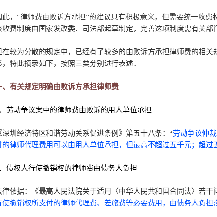
因此，“律师费由败诉方承担”的建议具有积极意义，但需要统一收费
该收费制度由国家发改委、司法部起草制定，完善这项制度需有关部
但在较为分散的规定中，已经有了较多的由败诉方承担律师费的相关规
形，特此摘录如下，按照三类分别进行表述：
一、有关规定明确由败诉方承担律师费
1、劳动争议案中的律师费由败诉的用人单位承担
《深圳经济特区和谐劳动关系促进条例》第五十八条：“
劳动争议仲裁
付的律师代理费用可以由用人单位承担，但最高不超过五千元；超过
2、债权人行使撤销权的律师费由债务人负担
法律依据：《最高人民法院关于适用〈中华人民共和国合同法〉若干问
行使撤销权所支付的律师代理费、差旅费等必要费用，由债务人负担;