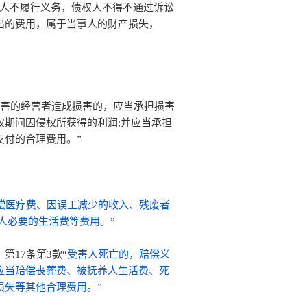
务人不履行义务，债权人不得不通过诉讼
出的费用，属于当事人的财产损失，
侵害的经营者造成损害的，应当承担损害
期间因侵权所获得的利润;并应当承担
支付的合理费用。”
偿医疗费、因误工减少的收入、残废者
人必要的生活费等费用
。”
17条第3款“
受害人死亡的，赔偿义
应当赔偿丧葬费、被抚养人生活费、死
损失等其他合理费用。
”