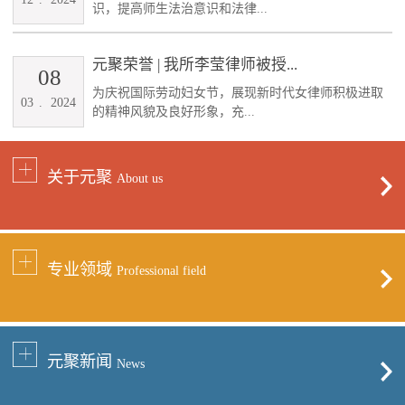
识，提高师生法治意识和法律...
元聚荣誉 | 我所李莹律师被授...
08
为庆祝国际劳动妇女节，展现新时代女律师积极进取
03
.
2024
的精神风貌及良好形象，充...
关于元聚
About us
专业领域
Professional field
元聚新闻
News