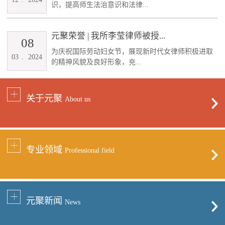
识，提高师生法治意识和法律...
元聚荣誉 | 我所李莹律师被授...
08
为庆祝国际劳动妇女节，展现新时代女律师积极进取
03
.
2024
的精神风貌及良好形象，充...
关于元聚
About us
专业领域
Professional field
元聚新闻
News