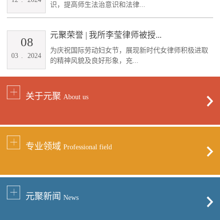
识，提高师生法治意识和法律...
元聚荣誉 | 我所李莹律师被授...
08
为庆祝国际劳动妇女节，展现新时代女律师积极进取
03
.
2024
的精神风貌及良好形象，充...
关于元聚
About us
专业领域
Professional field
元聚新闻
News