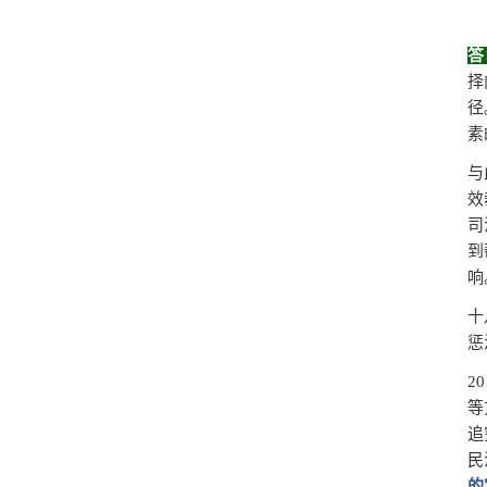
答
择
径
素
与
效
司
到
响
十
惩
2
等
追
民
的