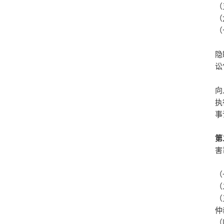
（
（
（
隐
讼
向
执
事
第
害
（
（
（
仲
（