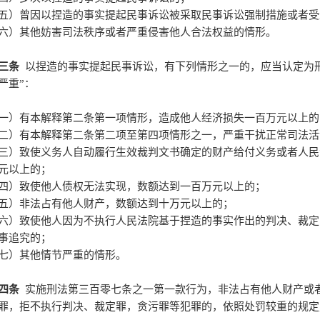
五）曾因以捏造的事实提起民事诉讼被采取民事诉讼强制措施或者受
六）其他妨害司法秩序或者严重侵害他人合法权益的情形。
三条
以捏造的事实提起民事诉讼，有下列情形之一的，应当认定为
严重”：
一）有本解释第二条第一项情形，造成他人经济损失一百万元以上的
二）有本解释第二条第二项至第四项情形之一，严重干扰正常司法活
三）致使义务人自动履行生效裁判文书确定的财产给付义务或者人民
元以上的；
四）致使他人债权无法实现，数额达到一百万元以上的；
五）非法占有他人财产，数额达到十万元以上的；
六）致使他人因为不执行人民法院基于捏造的事实作出的判决、裁定
事追究的；
七）其他情节严重的情形。
四条
实施刑法第三百零七条之一第一款行为，非法占有他人财产或
罪，拒不执行判决、裁定罪，贪污罪等犯罪的，依照处罚较重的规定