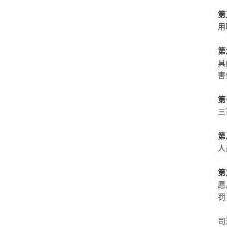
第
用
第
具
害
第
三
第
人
第
愿
罚
司