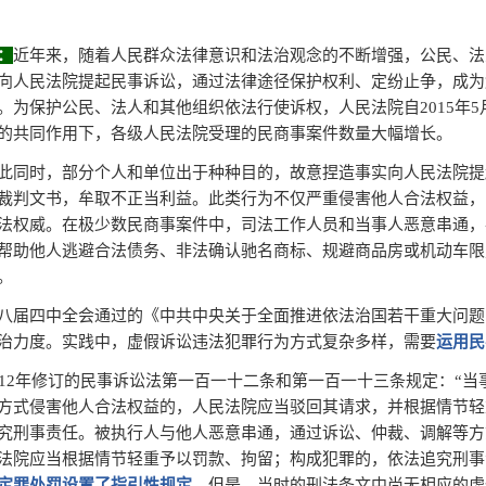
：
近年来，随着人民群众法律意识和法治观念的不断增强，公民、法
向人民法院提起民事诉讼，通过法律途径保护权利、定纷止争，成为
。为保护公民、法人和其他组织依法行使诉权，人民法院自2015年
的共同作用下，各级人民法院受理的民商事案件数量大幅增长。
此同时，部分个人和单位出于种种目的，故意捏造事实向人民法院提
裁判文书，牟取不正当利益。此类行为不仅严重侵害他人合法权益，
法权威。在极少数民商事案件中，司法工作人员和当事人恶意串通，
帮助他人逃避合法债务、非法确认驰名商标、规避商品房或机动车限
。
八届四中全会通过的《中共中央关于全面推进依法治国若干重大问题
治力度。实践中，虚假诉讼违法犯罪行为方式复杂多样，需要
运用民
012年修订的民事诉讼法第一百一十二条和第一百一十三条规定：“
方式侵害他人合法权益的，人民法院应当驳回其请求，并根据情节轻
究刑事责任。被执行人与他人恶意串通，通过诉讼、仲裁、调解等方
法院应当根据情节轻重予以罚款、拘留；构成犯罪的，依法追究刑事
定罪处罚设置了
指引性规定
，但是，当时的刑法条文中尚无相应的虚