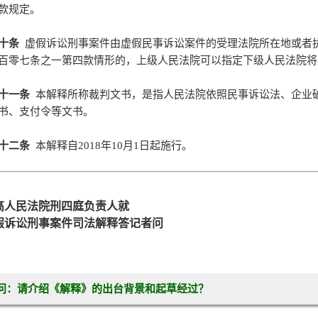
款规定。
十条
虚假诉讼刑事案件由虚假民事诉讼案件的受理法院所在地或者
百零七条之一第四款情形的，上级人民法院可以指定下级人民法院将
十一条
本解释所称裁判文书，是指人民法院依照民事诉讼法、企业
书、支付令等文书。
十二条
本解释自2018年10月1日起施行。
高人民法院刑四庭负责人就
假诉讼刑事案件司法解释答记者问
问：请介绍《解释》的出台背景和起草经过？