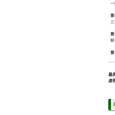
一
第
三
第
解
第
最
虚