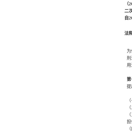
（2
二
自2
法释
为
刑
用
第
提
（
（
（
担
（