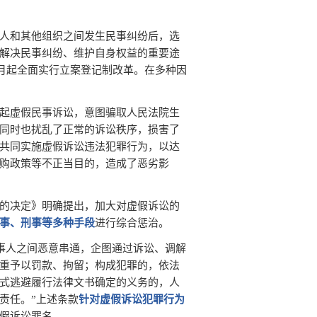
人和其他组织之间发生民事纠纷后，选
解决民事纠纷、维护自身权益的重要途
5月起全面实行立案登记制改革。在多种因
起虚假民事诉讼，意图骗取人民法院生
同时也扰乱了正常的诉讼秩序，损害了
共同实施虚假诉讼违法犯罪行为，以达
购政策等不正当目的，造成了恶劣影
的决定》明确提出，加大对虚假诉讼的
事、刑事等多种手段
进行综合惩治。
当事人之间恶意串通，企图通过诉讼、调解
重予以罚款、拘留；构成犯罪的，依法
式逃避履行法律文书确定的义务的，人
责任。”上述条款
针
对虚假诉讼犯罪行为
假诉讼罪名。