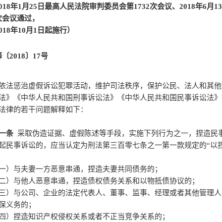
018年1月25日最高人民法院审判委员会第1732次会议、
2018年6
次会议通过，
018年10月1日起施行）
〔2018〕17号
依法惩治虚假诉讼犯罪活动，维护司法秩序，保护公民、法人和其他
法》《中华人民共和国刑事诉讼法》《中华人民共和国民事诉讼法》
法律的若干问题解释如下：
一条
采取伪造证据、虚假陈述等手段，实施下列行为之一，捏造民
起民事诉讼的，应当认定为刑法第三百零七条之一第一款规定的“以
一）与夫妻一方恶意串通，捏造夫妻共同债务的；
二）与他人恶意串通，捏造债权债务关系和以物抵债协议的；
三）与公司、企业的法定代表人、董事、监事、经理或者其他管理人
保义务的；
四）捏造知识产权侵权关系或者不正当竞争关系的；