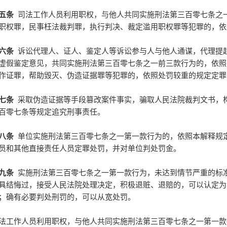
五条
司法工作人员利用职权，与他人共同实施刑法第三百零七条之
职权罪，民事枉法裁判罪，执行判决、裁定滥用职权罪等犯罪的，依
六条
诉讼代理人、证人、鉴定人等诉讼参与人与他人通谋，代理提
虚假鉴定意见，共同实施刑法第三百零七条之一前三款行为的，依照
作证罪，帮助毁灭、伪造证据罪等犯罪的，依照处罚较重的规定定罪
七条
采取伪造证据等手段篡改案件事实，骗取人民法院裁判文书，
百零七条等规定追究刑事责任。
八条
单位实施刑法第三百零七条之一第一款行为的，依照本解释规
员和其他直接责任人员定罪处罚，并对单位判处罚金。
九条
实施刑法第三百零七条之一第一款行为，未达到情节严重的标
具结悔过，接受人民法院处理决定，积极退赃、退赔的，可以认定为
；确有必要判处刑罚的，可以从宽处罚。
法工作人员利用职权，与他人共同实施刑法第三百零七条之一第一款