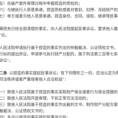
五）在破产案件审理过程中申报捏造的债权的；
六）与被执行人恶意串通，捏造债权或者对查封、扣押、冻结财产的
七）单方或者与他人恶意串通，捏造身份、合同、侵权、继承等民事
瞒债务已经全部清偿的事实，向人民法院提起民事诉讼，要求他人履
”论。
人民法院申请执行基于捏造的事实作出的仲裁裁决、公证债权文书，
行标的提出异议、申请参与执行财产分配的，属于刑法第三百零七条
诉讼”。
二条
以捏造的事实提起民事诉讼，有下列情形之一的，应当认定为
司法秩序或者严重侵害他人合法权益”：
一）致使人民法院基于捏造的事实采取财产保全或者行为保全措施的
二）致使人民法院开庭审理，干扰正常司法活动的；
三）致使人民法院基于捏造的事实作出裁判文书、制作财产分配方案
裁裁决、公证债权文书的；
四）多次以捏造的事实提起民事诉讼的；