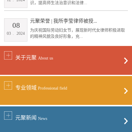
识，提高师生法治意识和法律...
元聚荣誉 | 我所李莹律师被授...
08
为庆祝国际劳动妇女节，展现新时代女律师积极进取
03
.
2024
的精神风貌及良好形象，充...
关于元聚
About us
专业领域
Professional field
元聚新闻
News