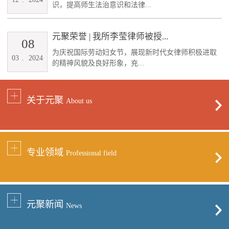
识，提高师生法治意识和法律...
元聚荣誉 | 我所李莹律师被授...
08
为庆祝国际劳动妇女节，展现新时代女律师积极进取
03
.
2024
的精神风貌及良好形象，充...
关于元聚
About us
专业领域
Professional field
元聚新闻
News