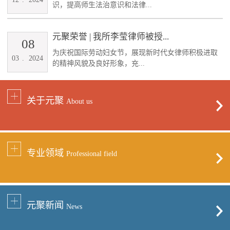
识，提高师生法治意识和法律...
元聚荣誉 | 我所李莹律师被授...
08
为庆祝国际劳动妇女节，展现新时代女律师积极进取
03
.
2024
的精神风貌及良好形象，充...
关于元聚
About us
专业领域
Professional field
元聚新闻
News