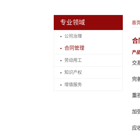
专业领域
首
公司治理
合
合同管理
产
劳动用工
交
知识产权
完
增值服务
重
加
应