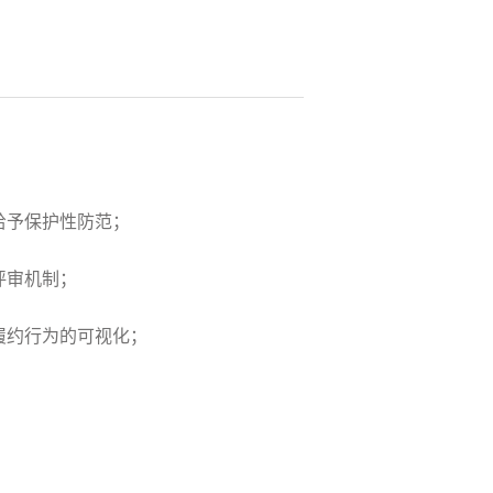
给予保护性防范；
评审机制；
履约行为的可视化；