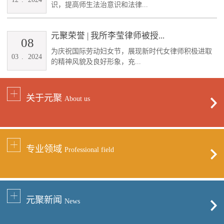
识，提高师生法治意识和法律...
元聚荣誉 | 我所李莹律师被授...
08
为庆祝国际劳动妇女节，展现新时代女律师积极进取
03
.
2024
的精神风貌及良好形象，充...
关于元聚
About us
专业领域
Professional field
元聚新闻
News