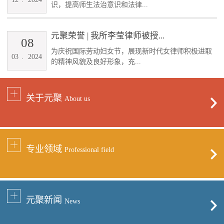
识，提高师生法治意识和法律...
元聚荣誉 | 我所李莹律师被授...
08
为庆祝国际劳动妇女节，展现新时代女律师积极进取
03
.
2024
的精神风貌及良好形象，充...
关于元聚
About us
专业领域
Professional field
元聚新闻
News