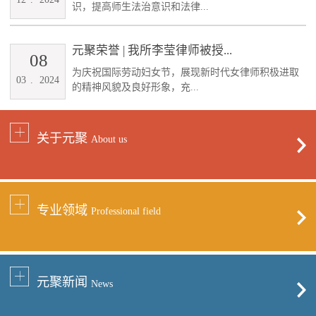
识，提高师生法治意识和法律...
元聚荣誉 | 我所李莹律师被授...
08
为庆祝国际劳动妇女节，展现新时代女律师积极进取
03
.
2024
的精神风貌及良好形象，充...
关于元聚
About us
专业领域
Professional field
元聚新闻
News