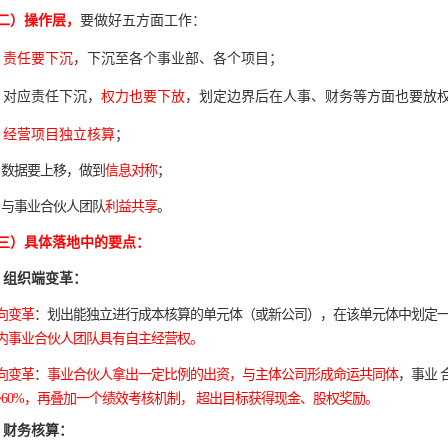
二）操作层，
要做好五方面工作：
、
责任要下沉
，下沉至各个事业部、各个项目；
、对应责任下沉，
权力也要下放
，划定边界后在人事、财务等方面也要放
、
经营项目独立核算
；
、数据要上移，做到
信息对称
；
、与事业合伙人团队
利益共享
。
三）具体落地中的要点：
、组织端变革：
向变革
：划出能独立进行成本核算的单元体（或新公司），在该单元体中划定
内事业合伙人团队具有自主经营权。
向变革
：
事业合伙人拿出一定比例的出资，与主体公司形成命运共同体
，事业 
0~60%，再叠加一个绩效考核机制， 超出目标获得现金、股权奖励。
、财务核算：