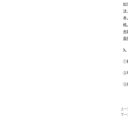
如
法
本
格
去
直
3
①
②
③
上一
下一