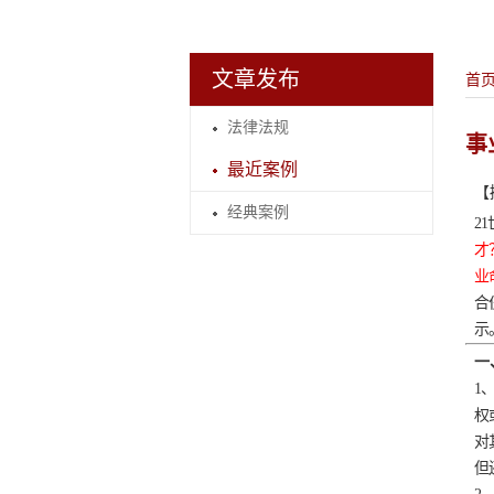
文章发布
首
法律法规
事
最近案例
【
经典案例
21
才
业
合
示
一
1
权
对
但