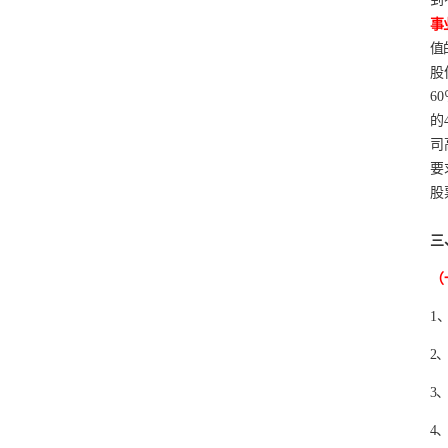
事
值
股
6
的
司
要
股
三
（
1
2
3
4