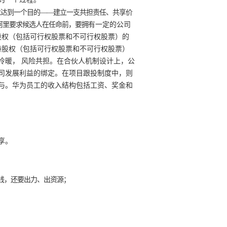
求达到一个目的——建立一支共担责任、共享价
阿里要求候选人在任
命前，
要拥
有一定的公司
股权（包括可行权股票和不可行权股票）的
持股权（包括可行权股票和不可行权股票）
冷暖， 风险共担。在合伙人机制设计上，公
司发展利益的绑定。在项目跟投制度中，则
与。华为员工的收入结构包括工资、奖金和
享。
钱，还要出力、出资源；