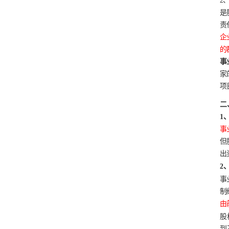
2
是
责
企
的
事
家
项
二
1
事
但
出
2
事
制
由
股
到