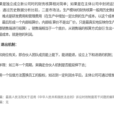
果是独立成立新公司时的财务核算相对简单；如果是在主体公司中封闭运
，通过历史数据分析比较，二是市场法
。生产模块的财务核算一般用历史数
，难点是研发费用和管理费用（在生产中增加一定比例的生产成本，以这个成本
，最后形成一个内部结算价，内部结 算价不是出厂价，只是最真实地反映你生
跟销售端进行结算）。销售端相当于一个底价，从销售端的核算方式会衍 生出
接成本，就是他的利润。
、退出机制：
和岗位有关，即合伙人团队成员能上能下，能进能退，设立上下和进退的机制
年限：如三年一个周期，来确定合伙人机制是否能延伸下去；
用一个估值方法置换员工的股权，如达到一定利润水平后，主体公司可通过增
篇：
最高人民法院关于适用《中华人民共和国民法总则》诉讼时效制度若干问题的解
篇：无