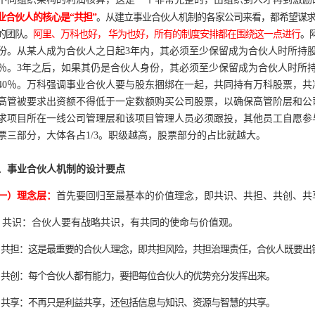
业合伙人的核心是“共担”
。从建立事业合伙人机制的各家公司来看，都希望谋
的团队。
阿里、万科也好， 华为也好，所有的制度安排都在围绕这一点进行
。
份。从某人成为合伙人之日起3年内，其必须至少保留成为合伙人时所持
0％。3年之后，如果其仍是合伙人身份，其必须至少保留成为合伙人时所
40％。万科强调事业合伙人要与股东捆绑在一起，共同持有万科股票，共
高管被要求出资额不得低于一定数额购买公司股票，以确保高管阶层和公
求项目所在一线公司管理层和该项目管理人员必须跟投，其他员工自愿参
票三部分，大体各占1/3。职级越高，股票部分的占比就越大。
、事业合伙人机制的设计要点
一）理念层：
首先要回归至最基本的价值理念，即共识、共担、共创、共
、共识：合伙人要有战略共识，有共同的使命与价值观。
、共担：这是最重要的合伙人理念，即共担风险，共担治理责任，合伙人既要出
、共创：每个合伙人都有能力，要把每位合伙人的优势充分发挥出来。
、共享：不再只是利益共享，还包括信息与知识、资源与智慧的共享。