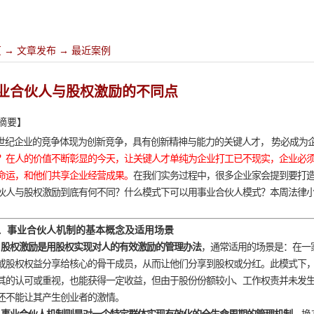
页
→
文章发布
→
最近案例
业合伙人与股权激励的不同点
摘要】
世纪企业的竞争体现为创新竞争，具有创新精神与能力的关键人才，
势必成为
？在人的价值不断彰显的今天，让关键人才单纯为企业打工已不现实，企业必
命运，和他们共享企业经营成果。
在我们实务过程中，很多企业家会提到要打
伙人与股权激励到底有何不同？什么模式下可以用事业合伙人模式？本周法律
。
、事业合伙人机制的基本概念及适用场景
、
股权激励是用股权实现对人的有效激励的管理办
法
，
通常适
用的场景是
：
在一
或股权权益分享给核心的骨干成员，从而让他们分享到股权或分红。此模式下
其的认可或重视，也能获得一定收益，但由于股份份额较小、工作权责并未发
还不能让其产生创业者的激情。