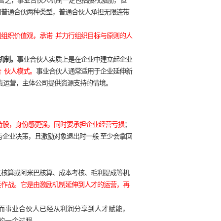
言之，事业合伙人机制一定包括股权激励，但
和普通合伙两种类型，普通合伙人承担无限连带
组织价值观，承诺 并力行组织目标与原则的人
机制。
事业合伙人实质上是在企业中建立起企业
 伙人模式。
事业合伙人通常适用于企业延伸新
责运营，主体公司提供资源支持的情境。
持股，身份感更强，同时要承担企业经营亏损
；
与企业决策，且激励对象退出时一般 至少会拿回
立核算或阿米巴核算、成本考核、毛利提成等机
兵作战。它是由激励机制延伸到人才的运营，再
而事业合伙人已经从利润分享到人才赋能，
的一个过程。