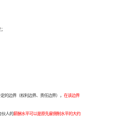
权；
一定的边界（权利边界、责任边界），
在该边界
合伙人的
薪酬水平可以是原先雇佣制水平的大约