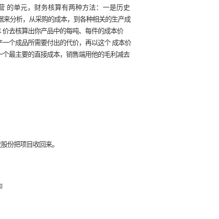
营
的单元，财务核算有两种方法：一是历史
据来分析，从采购的成本，到各种相关的生产成
 价去核算出你产品中的每吨、每件的成本价
产一个成品所需要付出的代价，再以这个 成本价
一个最主要的直接成本，销售端用他的毛利减去
；
发股份把项目收回来。
释