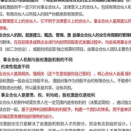
、
事业合伙人机制则是对一个特定群体实现有效化的全生命周期的管理机制。
换
股权激励则不一定只针对事业合伙人。法律意义上的合伙人，包括有限合伙人
任，有限合伙人以所投入的财产份额承担有限责任。
业管理意义上的
合伙人，它不同于法律意义上的合伙人，事业合伙人是高度认同
群体。
业合伙人机制，就是建立、甄选、管理、激 励事业合伙人的全生命周期的管理
的群体，
在目前很多成熟企业进行内创项目裂变式发展过程中，均会采用事业合
目（如二次创业）、或能封闭运营
/
独立核算的项目，由事业合伙人团队主要负
、事业合伙人机制与股权激励机制的不同
、约束性程度不同
业合伙人是高相关，强相关（这个生意就是你自己家的），核心合伙人会直 接
股权激励一般会设立持股平台， 激励对象作为持股平台的有限合伙人，不能参
资款退出份额，所以最多是共享，没有共担。
、事业合伙人是要责、权、利均给，股权激励仅是给利
业合伙人机制中经营负责人在一定范围内是有权利的（决策运营权），
通过独
结合到一起，
基于这种利润核算和权利赋予，构建一个团队的体系，而
不是单
前端运营发展到组织架构的设计。
权激励往往只是解决了由激励机制到人才的部分，但没有达到组织设计。
不同组织架构的利润核算，这是一个非常完整的，由组织到人才再到激励