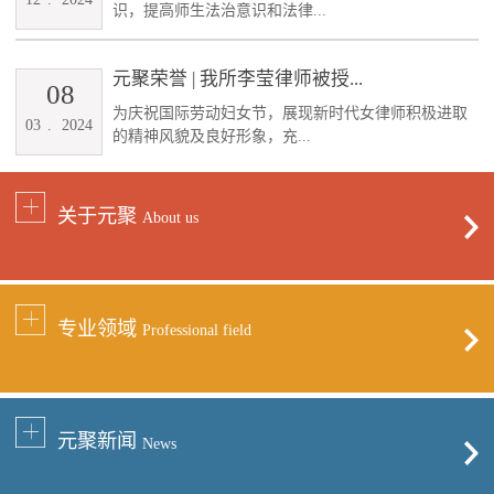
识，提高师生法治意识和法律...
元聚荣誉 | 我所李莹律师被授...
08
为庆祝国际劳动妇女节，展现新时代女律师积极进取
03
.
2024
的精神风貌及良好形象，充...
关于元聚
About us
专业领域
Professional field
元聚新闻
News