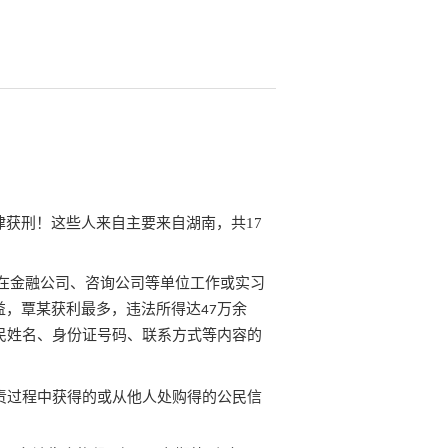
律获刑！这些人来自主要来自湖南，共
17
在金融公司、咨询公司等单位工作或实习
益，覃某获利最多，违法所得达
万余
47
民姓名、身份证号码、联系方式等内容的
责过程中获得的或从他人处购得的公民信