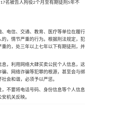
等
名被告人拘役
个月至有期徒刑
年不
17
2
5
融、电信、交通、教育、医疗等单位在履行
人的，情节严重的行为。根据刑法规定，犯
严重的，处三年以上七年以下有期徒刑，并
信息，利用网络大肆买卖公民个人信息，这
诈骗、网络诈骗等犯罪的根源，甚至会与绑
坏社会和谐，必须予以严惩。
性，不要将电话号码、身份信息等个人信息
公安机关反映。