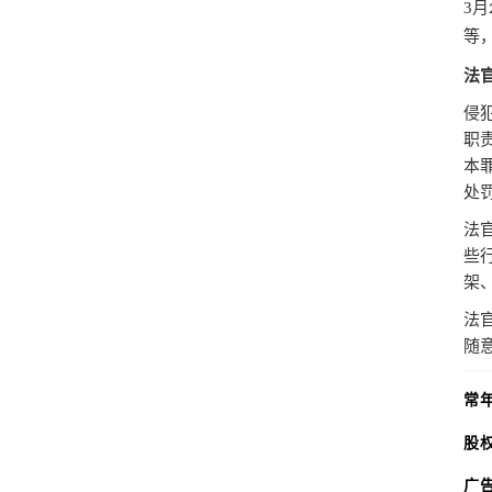
3月
等
法
侵
职
本
处
法
些
架
法
随
常
股
广告