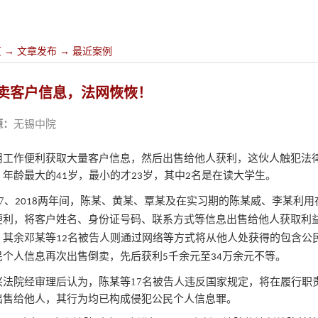
页
→
文章发布
→
最近案例
卖客户信息，法网恢恢！
源：
无锡中院
用工作便利获取大量客户信息
，
然后出售给他人获利
，
这伙人触犯法
，年龄最大的
岁，最小的才
岁，其中
名是在读大学生。
41
23
2
17、
两年间，陈某、黄某、覃某及在实习期的陈某威、李某利用
2018
便利，将客户姓名、身份证号码、联系方式等信息出售给他人获取利
；其余邓某等
名被告人则通过网络等方式将从他人处获得的包含公
12
民个人信息再次出售倒卖，先后获利
千余元至
万余元不等。
5
34
兴法院经审理后认为，陈某等17名被告人违反国家规定，将在履行职
出售给他人，其行为均已构成侵犯公民个人信息罪。