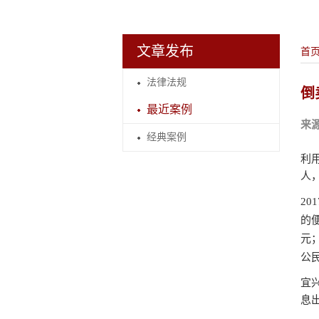
文章发布
首
法律法规
倒
最近案例
来
经典案例
利
人
20
的
元
公
宜
息