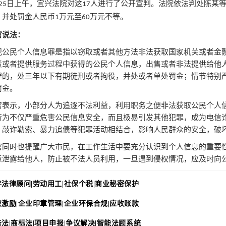
日上午，宜兴法院对这
人进行了公开宣判。法院依法判处陈某
25
17
，并处罚金人民币
万元至
万元不等。
1
60
官说法：
犯公民个人信息罪是指以窃取或者其他方法非法获取国家机关或者金
责或者提供服务过程中获得的公民个人信息，出售或者非法提供给他
罪的，处三年以下有期徒刑或者拘役，并处或者单处罚金；情节特别
罚金。
官表示，小部分人为追逐不法利益，利用职务之便非法获取公民个人
行为不仅严重危害公民信息安全，而且极易引发其他犯罪，成为电信
、敲诈勒索、暴力追债等犯罪活动相结合，影响人民群众的安全，破
官同时也提醒广大市民，在工作生活中要充分认识到个人信息的重要
意泄露给他人，防止被不法人员利用，一旦遇到侵权情况，应及时向
年法律顾问|劳动用工|社保个税|商业秘密保护
权激励|企业印章管理|企业环保合规|应收账款
法|商标法|项目申报|争议解决
|
智能法顾系统