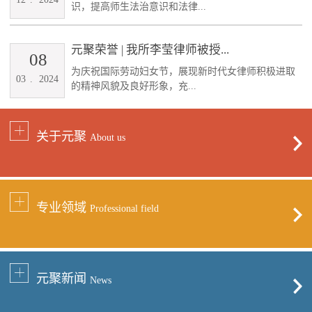
识，提高师生法治意识和法律...
元聚荣誉 | 我所李莹律师被授...
08
为庆祝国际劳动妇女节，展现新时代女律师积极进取
03
.
2024
的精神风貌及良好形象，充...
关于元聚
About us
专业领域
Professional field
元聚新闻
News