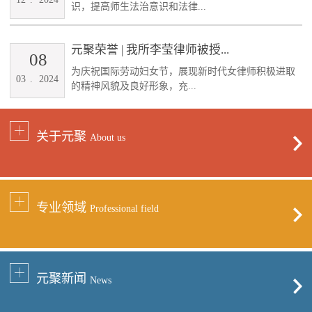
识，提高师生法治意识和法律...
元聚荣誉 | 我所李莹律师被授...
08
为庆祝国际劳动妇女节，展现新时代女律师积极进取
03
.
2024
的精神风貌及良好形象，充...
关于元聚
About us
专业领域
Professional field
元聚新闻
News