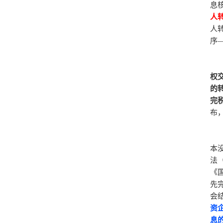
息
人
人
序
权
的
完
布
本
法
《
先
会
资
息