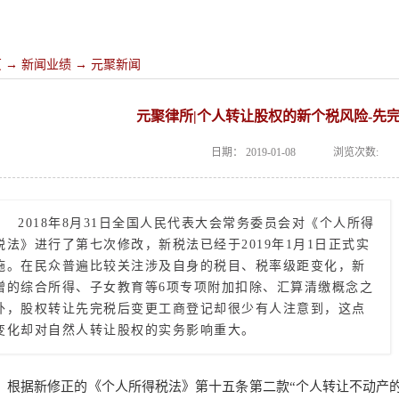
页
→
新闻业绩
→
元聚新闻
元聚律所|个人转让股权的新个税风险-先
日期：
2019-01-08
浏览次数:
2018年8月31日全国人民代表大会常务委员会对《个人所得
税法》进行了第七次修改，新税法已经于2019年1月1日正式实
施。在民众普遍比较关注涉及自身的税目、税率级距变化，新
增的综合所得、子女教育等6项专项附加扣除、汇算清缴概念之
外，股权转让先完税后变更工商登记却很少有人注意到，这点
变化却对自然人转让股权的实务影响重大。
根据新修正的《个人所得税法》第十五条第二款
“个人转让不动产