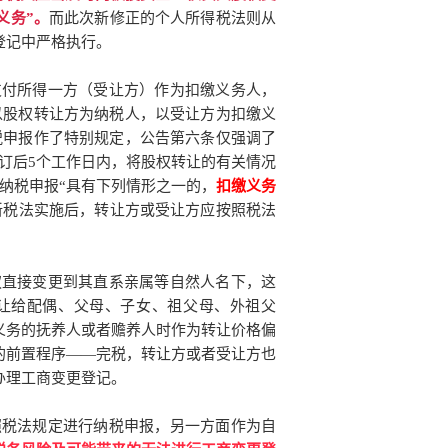
义务”。
而此次新修正的个人所得税法则从
登记中严格执行。
支付所得一方（受让方）作为扣缴义务人，
以股权转让方为纳税人，以受让方为扣缴义
税申报作了特别规定，公告第六条仅强调了
订后5个工作日内，将股权转让的有关情况
纳税申报“具有下列情形之一的，
扣缴义务
新税法实施后，转让方或受让方应按照税法
权直接变更到其直系亲属等自然人名下，这
转让给配偶、父母、子女、祖父母、外祖父
义务的抚养人或者赡养人时作为转让价格偏
的前置程序——完税，转让方或者受让方也
办理工商变更登记。
照税法规定进行纳税申报，另一方面作为自