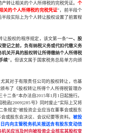
动产转让相关的个人所得税的完税凭证。
个
相关的个人所得税的完税凭证
”，前半段个
后半段实际上为个人转让股权设置了前置程
转让股权的程序规定，该文第一条
“
一、股
权登记之前，负有纳税义务或代扣代缴义务
务机关开具的股权转让所得缴纳个人所得税
手续
”。
但该文属于国家税务总局单方向颁
。
，尤其对于有限责任公司的股权转让，也基
年颁布了《股权转让所得个人所得税管理办
十二条“本办法自2015年1月1日起施行。
2009]285号》
同时废止”实际上又将
二条规定“被投资企业应当在董事会或股东
事会或股东会决议、会议纪要等资料。
被投
5日内向主管税务机关报送含有股东变动信
务机关应当及时向被投资企业核实其股权变