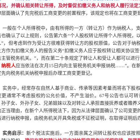
情况，并确认相关转让所得，及时督促扣缴义务人和纳税人履行法定
律层面确认了先完税后工商变更的前置程序，该规定也将在工商变更
一般在个人所得税中，由有所得的一方（转让方）作为纳税人，
告也确认了以上规则，公告第六条
“个人股权转让所得个人所得税，
人”，但考虑到作为受让方很难获得转让方的股权原值，公告对于纳
让方作为扣缴义务人的报告义务“扣缴义务人应于股权转让相关协议签
告主管税务机关。”，而在第二十条规定了转让人和受让人都可以进行
、纳税人
应当依法在次月
15日内向主管税务机关申报纳税……”。在
定先向税务机关纳税申报后办理工商变更登记。
实务中，经常存在自然人基于商业、传承等因素考量而将名下股
变更通常不考虑股权的公允价值，不产生溢价。67号公告也认可
、孙子女、外孙子女、兄弟姐妹以及对转让人承担直接抚养或者赡养
的正当理由，在新个人所得税法下，因为从法律层面确认了公司变更
当进行纳税申报，由税务机关开具免税或不征税证明，在取得证明后
实务启示：
新个税法实施后，一方面亲属之间转让股权也应该按