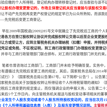
核验应缴的个人所得税，登记机构办理转移登记时，应当查验与该不
转让股权办理变更登记的，市场主体登记机关应当查验与该股权交易
转让不动产先完税再变更产权登记的规定早已为公众所熟知，而该款
——先完税后变更工商登记。
早在
2009年国税函[2009]285号文中就确立了先完税后工商的
个人
交易各方在签订股权转让协议并完成股权转让交易以后至企业变更股
转让方或受让方，应到主管税务机关办理纳税（扣缴）申报，并持税
税凭证或免税、不征税证明，到工商行政管理部门办理股权变更登记
，并非与工商行政管理部门联合颁布，对工商行政管理部门并无约束
笔者也曾咨询过工商部门，工商部门并未给予明确答复。实务中
没有遵循过先完税后变更工商的规定。其后，国家税务总局在2014
（试行）》（国家税务总局公告第67号，以下简称“公告”）。公告第三
国家税务总局关于加强股权转让所得征收个人所得税管理的通知》（国税函[
完税后工商变更的规定废止，而仅强调企业的申报义务，公告第二十
结束后5个工作日内，向主管税务机关报送与股权变动事项相关的董
企业发生个人股东变动或者个人股东所持股权变动的，应当在次月1
的《个人所得税基础信息表（A表）》及股东变更情况说明。
主管税