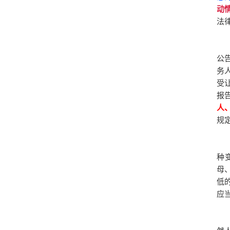
动
法
公
务
受
报
人
规
种
母
低
应