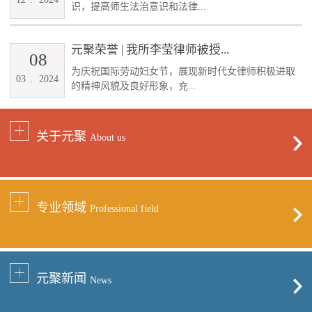
识，提高师生法治意识和法律...
元聚荣誉 | 我所李莹律师被授...
08
为庆祝国际劳动妇女节，展现新时代女律师积极进取
03
.
2024
的精神风貌及良好形象，充...
关于元聚
About us
专业领域
Professional field
元聚新闻
News