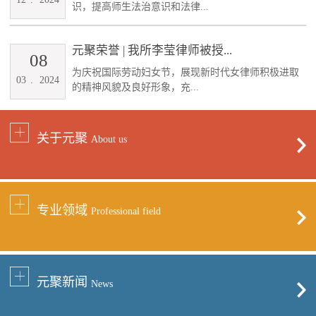
识，提高师生法治意识和法律...
元聚荣誉 | 我所李莹律师被授...
08
为庆祝国际劳动妇女节，展现新时代女律师积极进取
03
.
2024
的精神风貌及良好形象，充...
关于元聚
About us
专业领域
Professional field
元聚新闻
News