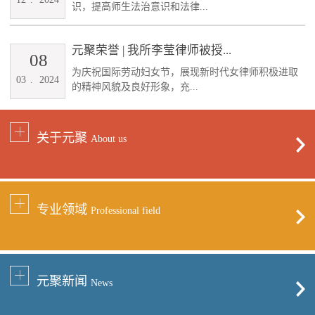
识，提高师生法治意识和法律...
元聚荣誉 | 我所李莹律师被授...
08
为庆祝国际劳动妇女节，展现新时代女律师积极进取
03
.
2024
的精神风貌及良好形象，充...
关于元聚
About us
专业领域
Professional field
元聚新闻
News