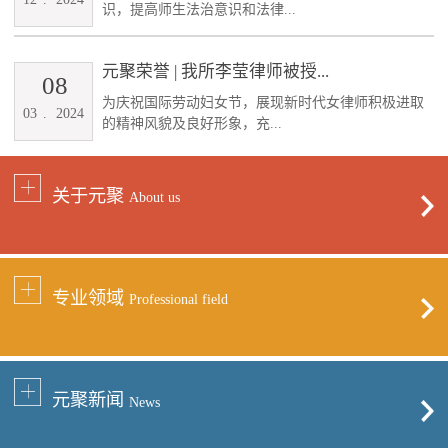
识，提高师生法治意识和法律...
元聚荣誉 | 我所李莹律师被授...
08
为庆祝国际劳动妇女节，展现新时代女律师积极进取
03
.
2024
的精神风貌及良好形象，充...
关于元聚
About us
专业领域
Professional field
元聚新闻
News