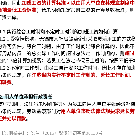
明确，因此
加班工资的计算标准可以由用人单位在其规章制度中
当地最低工资标准
；若未明确规定加班工资的计算基数标准，则
工资计算。
1.2 实行综合工时制和不定时工时制的加班工资如何计算
1.2.1 受疫情影响，无锡市人社局鼓励企业采取灵活用工的方
的许可条件。综合工时制，由于工作时间是综合计算的，因此不
算周期内员工的总实际工作时间超过总法定工作时间的，则
超过
资的
1.5倍计算加班费；若员工在法定节假日上班的，按照不低于
1.2.2 不定时工作制，由员工自行安排工作时间，因此不存在
25条的规定，在
江苏省内实行不定时工作制的，延长工作时间、
加班费
。
2. 用人单位承担行政责任
超时加班，法律虽未明确将其列为员工向用人单位主张经济补
5
条的规定，劳动监察部门对
用人单位违反法律法规要求延长劳
正并处以罚款
。
【案例摘要】：案号（2015）锡滨行初字第00130号