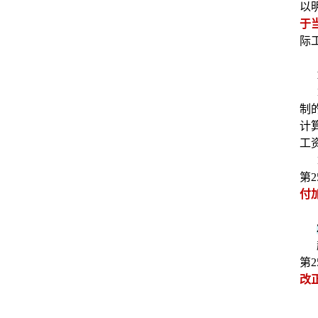
以
于
际
制
计
工
第
付
第
2
改