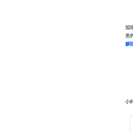
加
务
解
小