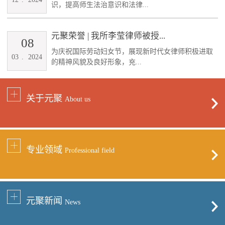
识，提高师生法治意识和法律...
元聚荣誉 | 我所李莹律师被授...
08
为庆祝国际劳动妇女节，展现新时代女律师积极进取
03
.
2024
的精神风貌及良好形象，充...
关于元聚
About us
专业领域
Professional field
元聚新闻
News