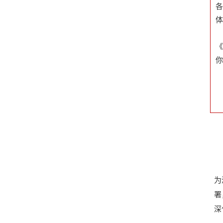
各
体
你
为
署
深