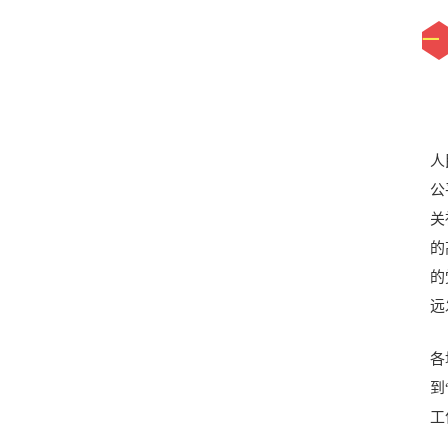
一
人
公
关
的
的
远
各
到
工