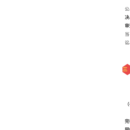
公
决
审
当
讼
三
（
完
网