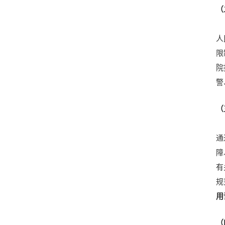
（
人
限
院
警
（
通
障
有
规
用
（