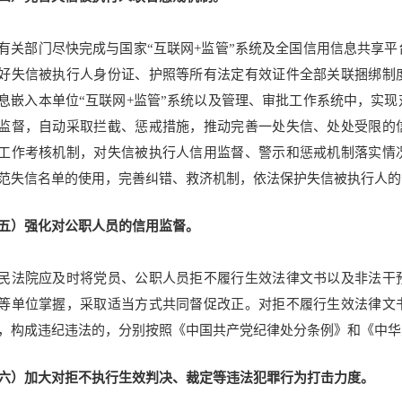
有关部门尽快完成与国家“互联网+监管”系统及全国信用信息共享
好失信被执行人身份证、护照等所有法定有效证件全部关联捆绑制
息嵌入本单位“互联网+监管”系统以及管理、审批工作系统中，实
监督，自动采取拦截、惩戒措施，推动完善一处失信、处处受限的
工作考核机制，对失信被执行人信用监督、警示和惩戒机制落实情
范失信名单的使用，完善纠错、救济机制，依法保护失信被执行人的
五）强化对公职人员的信用监督。
民法院应及时将党员、公职人员拒不履行生效法律文书以及非法干
等单位掌握，采取适当方式共同督促改正。
对拒不履行生效法律文
，构成违纪违法的，分别按照《中国共产党纪律处分条例》和《中华
六）加大对拒不执行生效判决、裁定等违法犯罪行为打击力度。