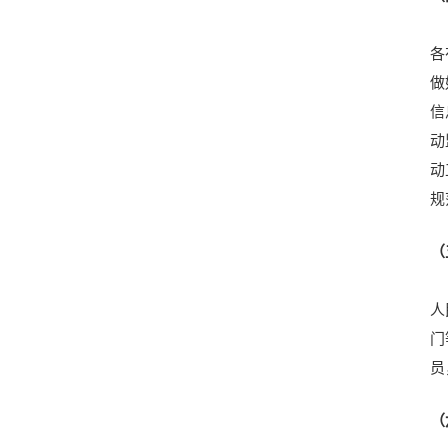
各
做
信
动
动
规
（
人
门
员
（