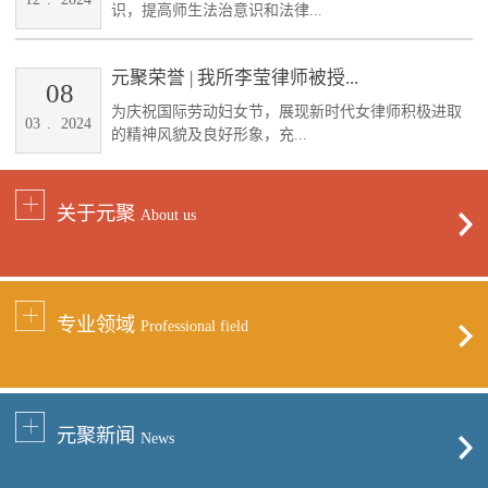
识，提高师生法治意识和法律...
元聚荣誉 | 我所李莹律师被授...
08
为庆祝国际劳动妇女节，展现新时代女律师积极进取
03
.
2024
的精神风貌及良好形象，充...
关于元聚
About us
专业领域
Professional field
元聚新闻
News