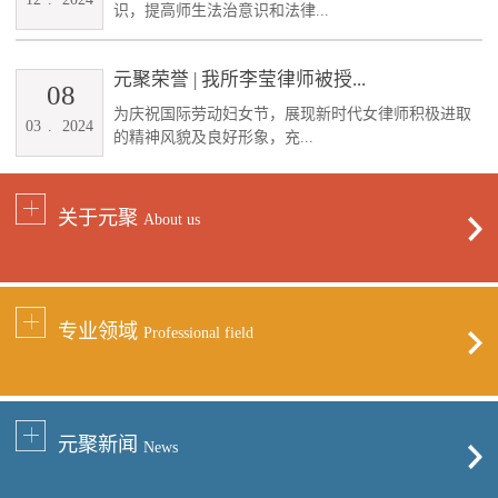
识，提高师生法治意识和法律...
元聚荣誉 | 我所李莹律师被授...
08
为庆祝国际劳动妇女节，展现新时代女律师积极进取
03
.
2024
的精神风貌及良好形象，充...
关于元聚
About us
专业领域
Professional field
元聚新闻
News